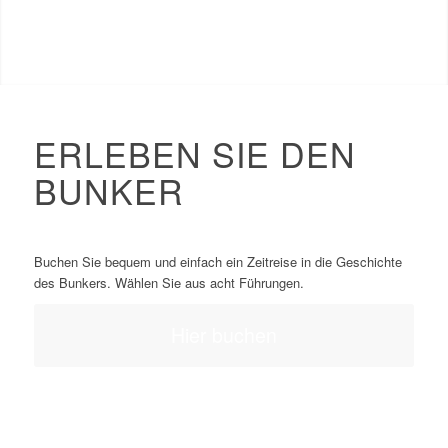
Weiter
1
2
3
4
5
6
7
8
9
10
11
ERLEBEN SIE DEN
BUNKER
Buchen Sie bequem und einfach ein Zeitreise in die Geschichte
des Bunkers. Wählen Sie aus acht Führungen.
Hier buchen