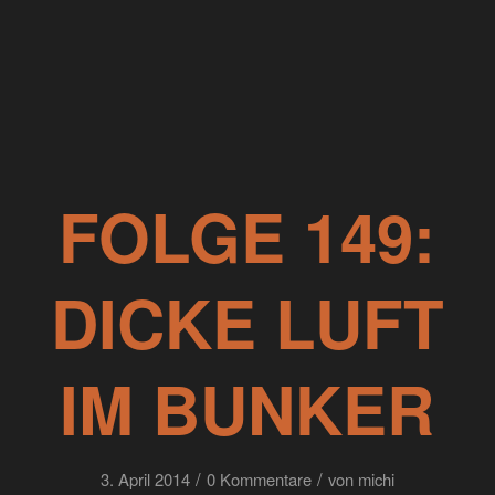
FOLGE 149:
DICKE LUFT
IM BUNKER
/
/
3. April 2014
0 Kommentare
von
michi